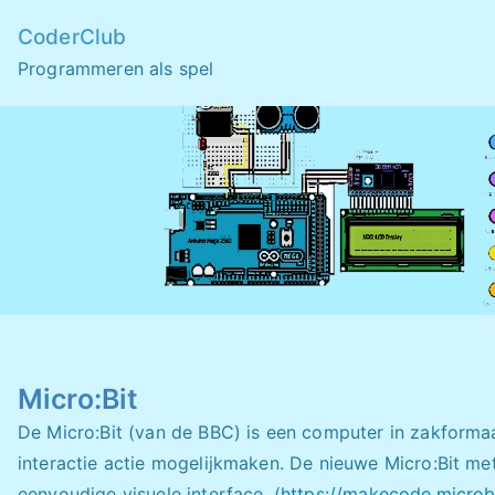
Skip
CoderClub
to
Programmeren als spel
content
Micro:Bit
De Micro:Bit (van de BBC) is een computer in zakformaa
interactie actie mogelijkmaken. De nieuwe Micro:Bit m
eenvoudige visuele interface. (
https://makecode.microbi