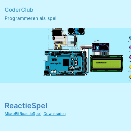
Skip
CoderClub
to
Programmeren als spel
content
ReactieSpel
MicroBitReactieSpel
Downloaden