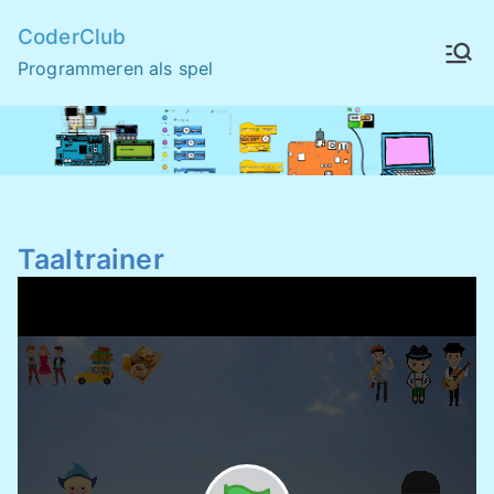
Skip
CoderClub
to
Programmeren als spel
content
Taaltrainer