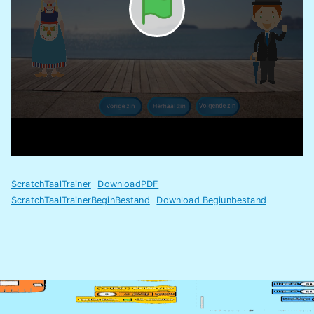
ScratchTaalTrainer
DownloadPDF
ScratchTaalTrainerBeginBestand
Download Begiunbestand