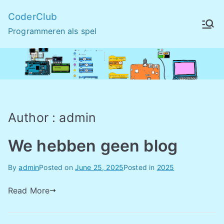
Skip
CoderClub
to
Programmeren als spel
content
Author :
admin
We hebben geen blog
By
admin
Posted on
June 25, 2025
Posted in
2025
Read More